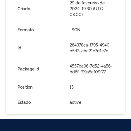
29 de fevereiro de
Criado
2024, 19:30 (UTC-
03:00)
Formato
JSON
264978ca-f795-4940-
Id
b5d3-ebc21e7d1c7c
4557ba96-7d52-4a56-
Package Id
bd6f-f99a5af09f77
Position
15
Estado
active