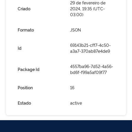
29 de fevereiro de
Criado
2024, 19:35 (UTC-
03:00)
Formato
JSON
69143b21-cff7-4c50-
Id
a3a7-370ab87e4de9
4557ba96-7d52-4a56-
Package Id
bd6f-f99a5af09f77
Position
16
Estado
active