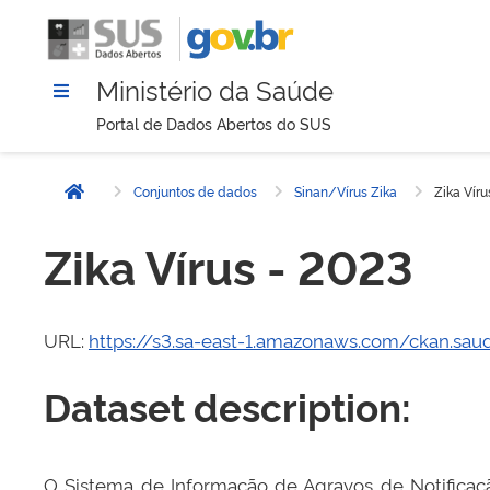
Ministério da Saúde
Portal de Dados Abertos do SUS
Conjuntos de dados
Sinan/Vírus Zika
Zika Víru
Página inicial
Zika Vírus - 2023
URL:
https://s3.sa-east-1.amazonaws.com/ckan.sau
Dataset description:
O Sistema de Informação de Agravos de Notificação