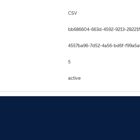
CSV
bb686604-663d-4592-9213-28221
4557ba96-7d52-4a56-bd6f-f99a5a
5
active