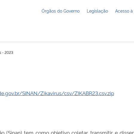
Órgãos do Governo
Legislação
Acesso à
s - 2023
de.gov.br/SINAN/Zikavirus/csv/ZIKABR23.csv.zip
 (Sinan) tem como objetivo coletar, transmitir e disse