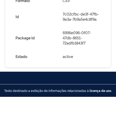
Formato
CSV
7c02cfbc-de3f-47fb-
Id
9a3a-7b9a5e4c8f9a
6996e096-0f07-
Package Id
47db-8651-
72adfb1843f7
Estado
active
Texto destinado a exibição de informações relacionadas à
licença de uso.