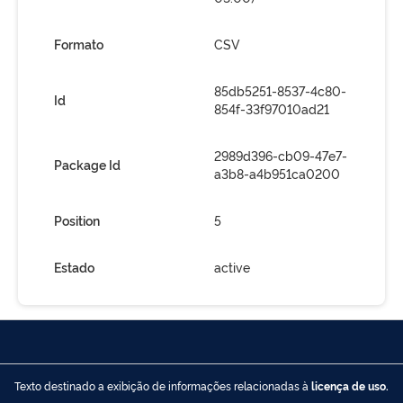
Formato
CSV
85db5251-8537-4c80-
Id
854f-33f97010ad21
2989d396-cb09-47e7-
Package Id
a3b8-a4b951ca0200
Position
5
Estado
active
Texto destinado a exibição de informações relacionadas à
licença de uso.