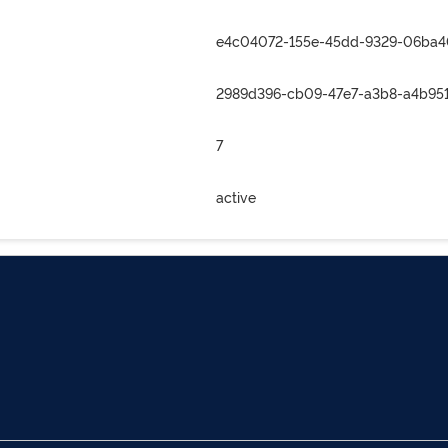
e4c04072-155e-45dd-9329-06ba
2989d396-cb09-47e7-a3b8-a4b95
7
active