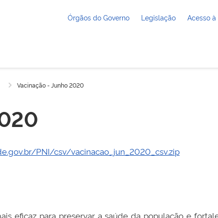
Órgãos do Governo
Legislação
Acesso à
Vacinação - Junho 2020
2020
de.gov.br/PNI/csv/vacinacao_jun_2020_csv.zip
is eficaz para preservar a saúde da população e fortal