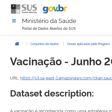
Ministério da Saúde
Portal de Dados Abertos do SUS
Conjuntos de dados
Doses aplicadas pelo Programa de Nacional de Imunizações (PNI) - 2020
Página inicial
Vacinação - Junho 
URL:
https://s3.sa-east-1.amazonaws.com/ckan.sau
Dataset description:
A vacinação é reconhecida como uma estratégia ma