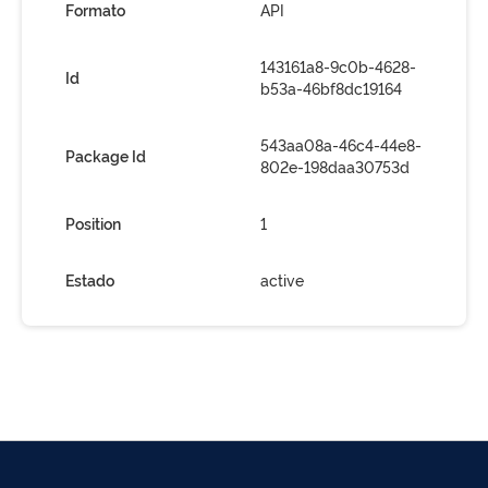
Formato
API
143161a8-9c0b-4628-
Id
b53a-46bf8dc19164
543aa08a-46c4-44e8-
Package Id
802e-198daa30753d
Position
1
Estado
active