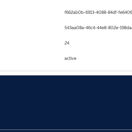
f662ab0b-6913-4088-84df-fe640
543aa08a-46c4-44e8-802e-198d
24
active