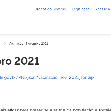
Órgãos do Governo
Legislação
Acesso à
Vacinação - Novembro 2021
bro 2021
de.gov.br/PNI/json/vacinacao_nov_2021.json.zip
is eficaz para preservar a saúde da população e fortal