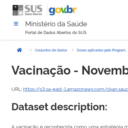
Ministério da Saúde
Portal de Dados Abertos do SUS
Conjuntos de dados
Doses aplicadas pelo Programa de Nacional de Imunizações (PNI) - 2021
Página inicial
Vacinação - Novem
URL:
https://s3.sa-east-1.amazonaws.com/ckan.sau
Dataset description:
A vacinação é reconhecida como uma estratégia ma