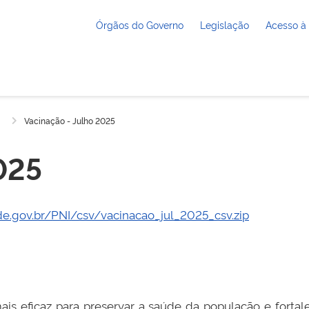
Órgãos do Governo
Legislação
Acesso à
Vacinação - Julho 2025
025
de.gov.br/PNI/csv/vacinacao_jul_2025_csv.zip
is eficaz para preservar a saúde da população e fortal