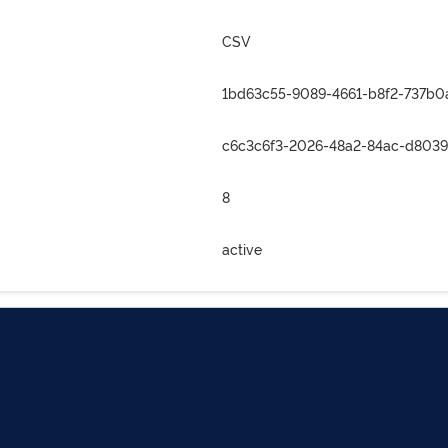
CSV
1bd63c55-9089-4661-b8f2-737b0
c6c3c6f3-2026-48a2-84ac-d803
8
active