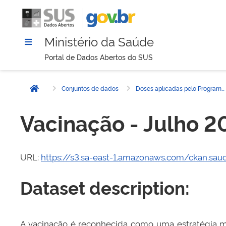
Ministério da Saúde
Portal de Dados Abertos do SUS
Conjuntos de dados
Doses aplicadas pelo Programa de Nacional de Imunizações (PNI) - 2025
Página inicial
Vacinação - Julho 2
URL:
https://s3.sa-east-1.amazonaws.com/ckan.sau
Dataset description:
A vacinação é reconhecida como uma estratégia ma