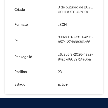
3 de outubro de 2025,
Criado
00:11 (UTC-03:00)
Formato
JSON
890d8043-cf10-4b71-
Id
b57c-27db9b361c66
c6c3c6f3-2026-48a2-
Package Id
84ac-d8039714a0ba
Position
23
Estado
active