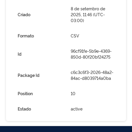
8 de setembro de
Criado
2025, 11:46 (UTC-
03:00)
Formato
CSV
96cf91fe-5b9e-4369-
Id
850d-80f20bf24275
c6c3c6f3-2026-48a2-
Package Id
84ac-d8039714a0ba
Position
10
Estado
active