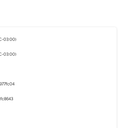
C-03:00)
C-03:00)
977fc04
4fc8643