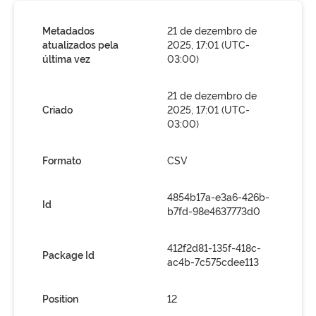
Metadados
21 de dezembro de
atualizados pela
2025, 17:01 (UTC-
última vez
03:00)
21 de dezembro de
Criado
2025, 17:01 (UTC-
03:00)
Formato
CSV
4854b17a-e3a6-426b-
Id
b7fd-98e4637773d0
412f2d81-135f-418c-
Package Id
ac4b-7c575cdee113
Position
12