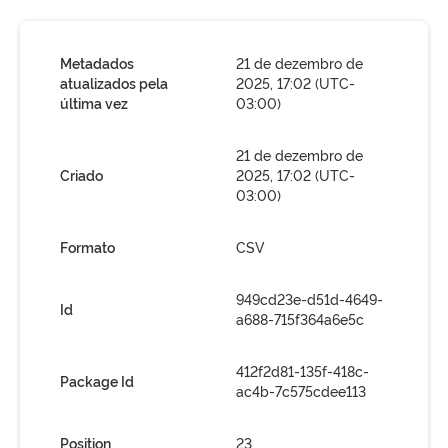
Metadados
21 de dezembro de
atualizados pela
2025, 17:02 (UTC-
última vez
03:00)
21 de dezembro de
Criado
2025, 17:02 (UTC-
03:00)
Formato
CSV
949cd23e-d51d-4649-
Id
a688-715f364a6e5c
412f2d81-135f-418c-
Package Id
ac4b-7c575cdee113
Position
23