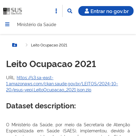
Entrar no gov.br
Ministério da Saúde
Leito Ocupacao 2021
Botão Menu
Leito Ocupacao 2021
URL:
https://s3.sa-east-
1.amazonaws.com/ckan.saude.gov.br/LEITOS/2024-10-
20/esus-vepi.LeitoOcupacao_2021.json.zip
Dataset description:
O Ministério da Saúde, por meio da Secretaria de Atenção
Especializada em Saúde (SAES), implementou, devido à