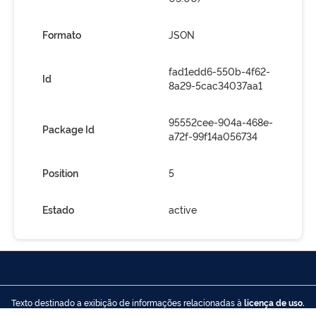
Formato
JSON
fad1edd6-550b-4f62-
Id
8a29-5cac34037aa1
95552cee-904a-468e-
Package Id
a72f-99f14a056734
Position
5
Estado
active
Texto destinado a exibição de informações relacionadas à
licença de uso.