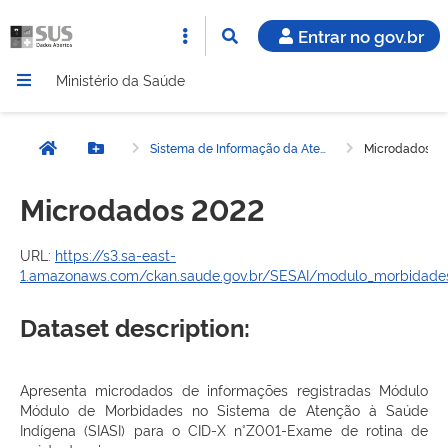
Entrar no gov.br
Ministério da Saúde
Sistema de Informação da Atenção à Saúde Indígena (SIASI) - Módulo Morbidades - Acompanhamento de Crianças Menor de Ano (CID Z001 - Exame de Rotina de Saúde da Criança)
Microdados 2
Página inicial
Botão Menu
Microdados 2022
URL:
https://s3.sa-east-
1.amazonaws.com/ckan.saude.gov.br/SESAI/modulo_morbidades
Dataset description:
Apresenta microdados de informações registradas Módulo
Módulo de Morbidades no Sistema de Atenção à Saúde
Indígena (SIASI) para o CID-X n°Z001-Exame de rotina de