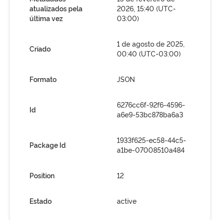
atualizados pela
2026, 15:40 (UTC-
última vez
03:00)
1 de agosto de 2025,
Criado
00:40 (UTC-03:00)
Formato
JSON
6276cc6f-92f6-4596-
Id
a6e9-53bc878ba6a3
1933f625-ec58-44c5-
Package Id
a1be-07008510a484
Position
12
Estado
active