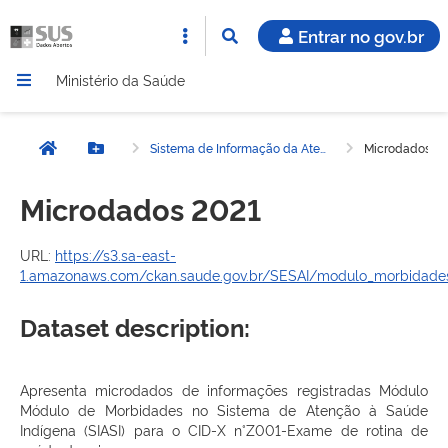
Entrar no gov.br
Ministério da Saúde
Sistema de Informação da Atenção à Saúde Indígena (SIASI) - Módulo Morbidades - Acompanhamento de Crianças Menor de Ano (CID Z001 - Exame de Rotina de Saúde da Criança)
Microdados 2
Página inicial
Botão Menu
Microdados 2021
URL:
https://s3.sa-east-
1.amazonaws.com/ckan.saude.gov.br/SESAI/modulo_morbidades
Dataset description:
Apresenta microdados de informações registradas Módulo
Módulo de Morbidades no Sistema de Atenção à Saúde
Indígena (SIASI) para o CID-X n°Z001-Exame de rotina de