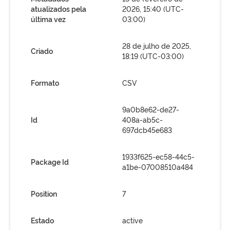
atualizados pela
2026, 15:40 (UTC-
última vez
03:00)
28 de julho de 2025,
Criado
18:19 (UTC-03:00)
Formato
CSV
9a0b8e62-de27-
Id
408a-ab5c-
697dcb45e683
1933f625-ec58-44c5-
Package Id
a1be-07008510a484
Position
7
Estado
active