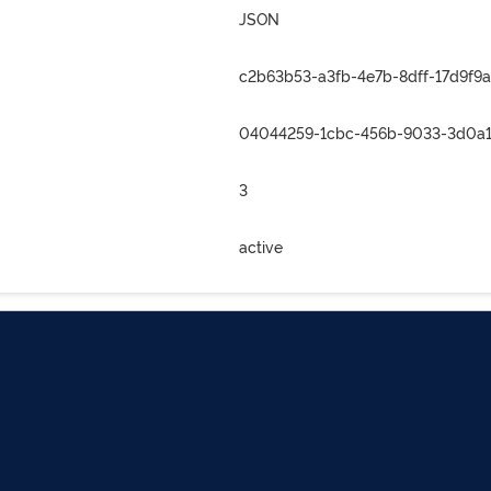
JSON
c2b63b53-a3fb-4e7b-8dff-17d9f9a
04044259-1cbc-456b-9033-3d0a1
3
active