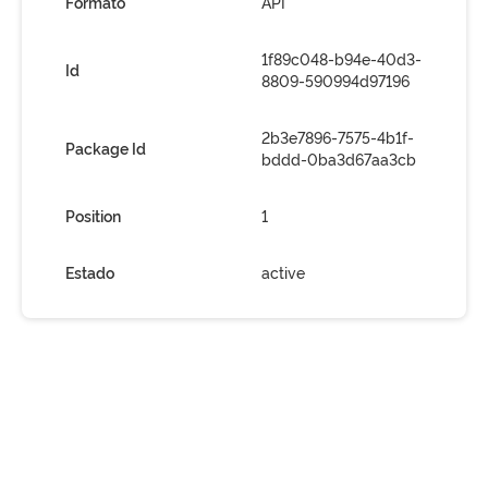
Formato
API
1f89c048-b94e-40d3-
Id
8809-590994d97196
2b3e7896-7575-4b1f-
Package Id
bddd-0ba3d67aa3cb
Position
1
Estado
active