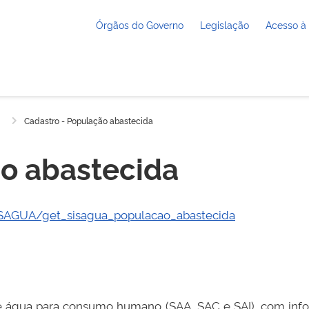
Órgãos do Governo
Legislação
Acesso à
Cadastro - População abastecida
ão abastecida
SISAGUA/get_sisagua_populacao_abastecida
e água para consumo humano (SAA, SAC e SAI), com inf