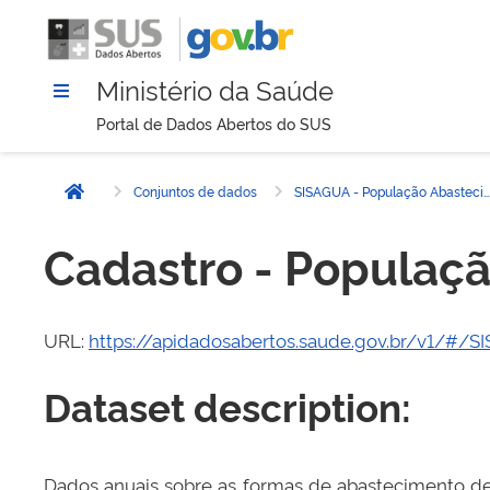
Ministério da Saúde
Portal de Dados Abertos do SUS
Conjuntos de dados
SISAGUA - População Abastecida
Página inicial
Cadastro - Populaç
URL:
https://apidadosabertos.saude.gov.br/v1/#/
Dataset description:
Dados anuais sobre as formas de abastecimento d