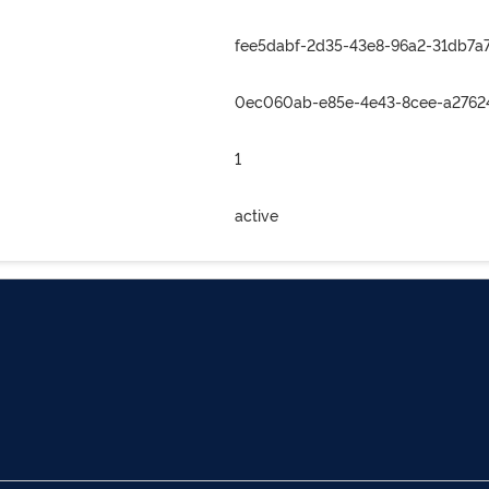
fee5dabf-2d35-43e8-96a2-31db7a
0ec060ab-e85e-4e43-8cee-a276
1
active