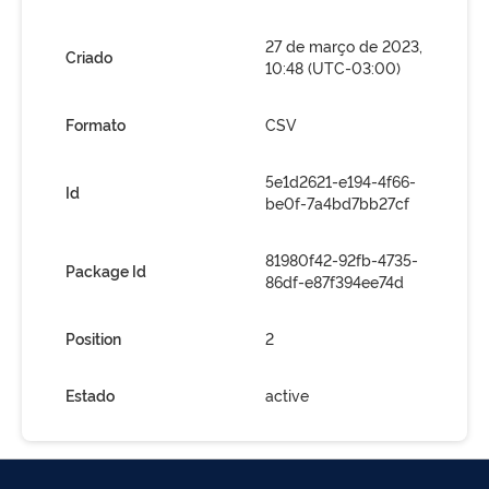
27 de março de 2023,
Criado
10:48 (UTC-03:00)
Formato
CSV
5e1d2621-e194-4f66-
Id
be0f-7a4bd7bb27cf
81980f42-92fb-4735-
Package Id
86df-e87f394ee74d
Position
2
Estado
active