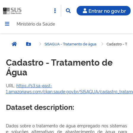
Entrar no gov.br
Ministério da Saúde
SISAGUA - Tratamento de água
Cadastro - Tra
Página inicial
Botão Menu
Cadastro - Tratamento de
Água
URL:
https://s3.sa-east-
1.amazonaws.com/ckan.saude.gov.br/SISAGUA/cadastro_tratam
Dataset description:
Dados sobre o tratamento de água empregado nos sistemas
e soluções alternativas de abastecimento de água para