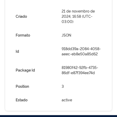
21 de novembro de
Criado
2024, 16:58 (UTC-
03:00)
Formato
JSON
918dd39a-2084-4058-
Id
aeec-eb8e50a85d62
81980f42-92fb-4735-
Package Id
86df-e87f394ee74d
Position
3
Estado
active