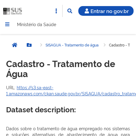
Entrar no gov.br
Ministério da Saúde
SISAGUA - Tratamento de água
Cadastro - Tra
Página inicial
Botão Menu
Cadastro - Tratamento de
Água
URL:
https://s3.sa-east-
1.amazonaws.com/ckan.saude.gov.br/SISAGUA/cadastro_tratame
Dataset description:
Dados sobre o tratamento de água empregado nos sistemas
e soluções alternativas de abastecimento de água para