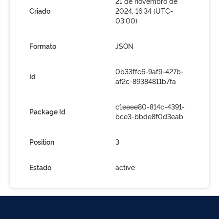
21 de novembro de
Criado
2024, 16:34 (UTC-
03:00)
Formato
JSON
0b33ffc6-9af9-427b-
Id
af2c-89384811b7fa
c1eeee80-814c-4391-
Package Id
bce3-bbde8f0d3eab
Position
3
Estado
active