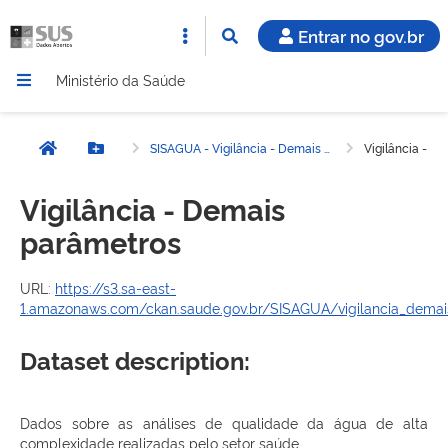
Entrar no gov.br
Ministério da Saúde
SISAGUA - Vigilância - Demais parâmetros
Vigilância - D
Página inicial
Botão Menu
Vigilância - Demais
parâmetros
URL:
https://s3.sa-east-
1.amazonaws.com/ckan.saude.gov.br/SISAGUA/vigilancia_demais
Dataset description:
Dados sobre as análises de qualidade da água de alta
complexidade realizadas pelo setor saúde.