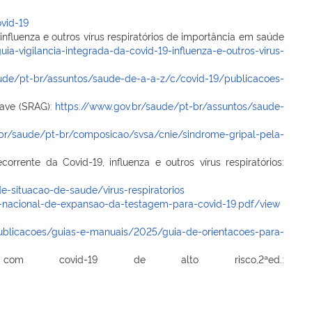
vid-19
influenza e outros vírus respiratórios de importância em saúde
-vigilancia-integrada-da-covid-19-influenza-e-outros-virus-
aude/pt-br/assuntos/saude-de-a-a-z/c/covid-19/publicacoes-
rave (SRAG):
https://www.gov.br/saude/pt-br/assuntos/saude-
.br/saude/pt-br/composicao/svsa/cnie/sindrome-gripal-pela-
rrente da Covid-19, influenza e outros vírus respiratórios:
-situacao-de-saude/virus-respiratorios
o-nacional-de-expansao-da-testagem-para-covid-19.pdf/view
ublicacoes/guias-e-manuais/2025/guia-de-orientacoes-para-
 com covid-19 de alto risco,2ªed.: