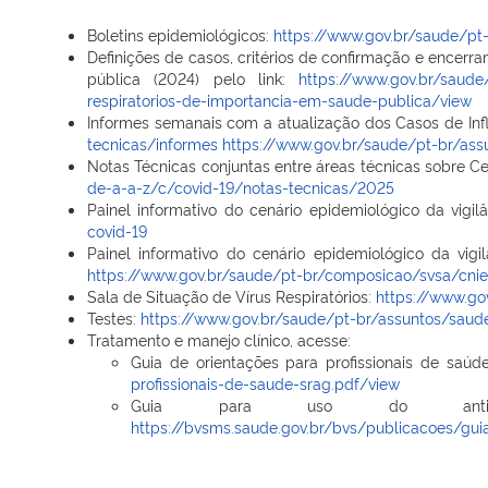
Boletins epidemiológicos:
https://www.gov.br/saude/pt
Definições de casos, critérios de confirmação e encerra
pública (2024) pelo link:
https://www.gov.br/saude/
respiratorios-de-importancia-em-saude-publica/view
Informes semanais com a atualização dos Casos de Influ
tecnicas/informes
https://www.gov.br/saude/pt-br/ass
Notas Técnicas conjuntas entre áreas técnicas sobre C
de-a-a-z/c/covid-19/notas-tecnicas/2025
Painel informativo do cenário epidemiológico da vigil
covid-19
Painel informativo do cenário epidemiológico da vigi
https://www.gov.br/saude/pt-br/composicao/svsa/cnie
Sala de Situação de Vírus Respiratórios:
https://www.go
Testes:
https://www.gov.br/saude/pt-br/assuntos/saud
Tratamento e manejo clínico, acesse:
Guia de orientações para profissionais de saúde
profissionais-de-saude-srag.pdf/view
Guia para uso do antiviral
https://bvsms.saude.gov.br/bvs/publicacoes/guia_