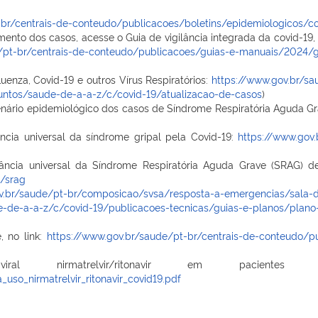
-br/centrais-de-conteudo/publicacoes/boletins/epidemiologicos/co
mento dos casos, acesse o Guia de vigilância integrada da covid-19, 
pt-br/centrais-de-conteudo/publicacoes/guias-e-manuais/2024/guia
enza, Covid-19 e outros Vírus Respiratórios:
https://www.gov.br/s
untos/saude-de-a-a-z/c/covid-19/atualizacao-de-casos
)
enário epidemiológico dos casos de Síndrome Respiratória Aguda G
ância universal da síndrome gripal pela Covid-19:
https://www.gov
lância universal da Síndrome Respiratória Aguda Grave (SRAG) deco
/srag
v.br/saude/pt-br/composicao/svsa/resposta-a-emergencias/sala-de
e-de-a-a-z/c/covid-19/publicacoes-tecnicas/guias-e-planos/plan
, no link:
https://www.gov.br/saude/pt-br/centrais-de-conteudo/p
 nirmatrelvir/ritonavir em pacientes
uso_nirmatrelvir_ritonavir_covid19.pdf