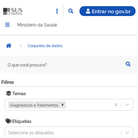
Entrar no gov.br
Ministério da Saúde
Conjuntos de dados
Página inicial
O
que
você
procura?
Filtros
Temas
Diagnósticos e Tratamentos
Etiquetas
Selecione as etiquetas