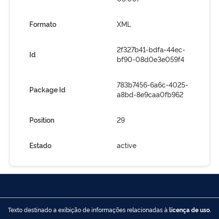
Formato
XML
2f327b41-bdfa-44ec-
Id
bf90-08d0e3e059f4
783b7456-6a6c-4025-
Package Id
a8bd-8e9caa0fb962
Position
29
Estado
active
Texto destinado a exibição de informações relacionadas à
licença de uso.