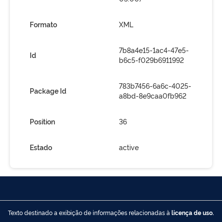
Formato
XML
7b8a4e15-1ac4-47e5-
Id
b6c5-f029b6911992
783b7456-6a6c-4025-
Package Id
a8bd-8e9caa0fb962
Position
36
Estado
active
Texto destinado a exibição de informações relacionadas à
licença de uso.