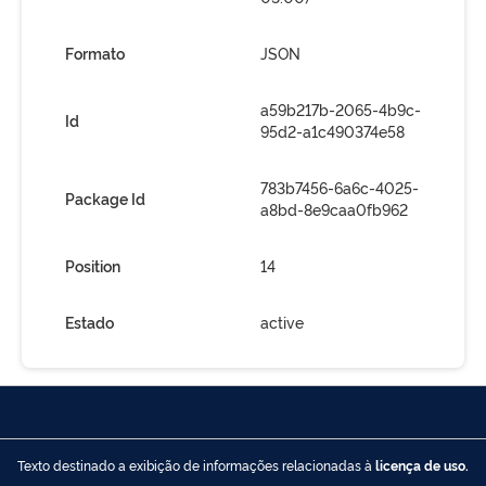
Formato
JSON
a59b217b-2065-4b9c-
Id
95d2-a1c490374e58
783b7456-6a6c-4025-
Package Id
a8bd-8e9caa0fb962
Position
14
Estado
active
Texto destinado a exibição de informações relacionadas à
licença de uso.