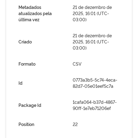
Metadados
21 de dezembro de
atualizados pela
2025, 16:01 (UTC-
última vez
03:00)
21 de dezembro de
Criado
2025, 16:01 (UTC-
03:00)
Formato
CSV
0773a3b5-5c74-4eca-
Id
82d7-05e01eef5c7a
1cafa064-b37d-4867-
Package Id
90ff-1e7eb71206ef
Position
22