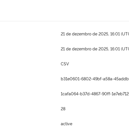
21 de dezembro de 2025, 16:01 (UT
21 de dezembro de 2025, 16:01 (UT
CSV
b31e0601-6802-49bf-a58a-45addb
1cafa064-b37d-4867-90ff-1e7eb71
28
active