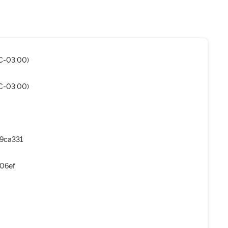
C-03:00)
C-03:00)
9ca331
206ef