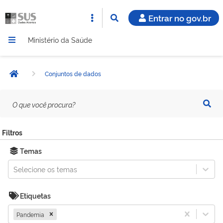
Entrar no gov.br
Ministério da Saúde
Conjuntos de dados
Página inicial
O
que
você
procura?
Filtros
Temas
Selecione os temas
Etiquetas
Pandemia