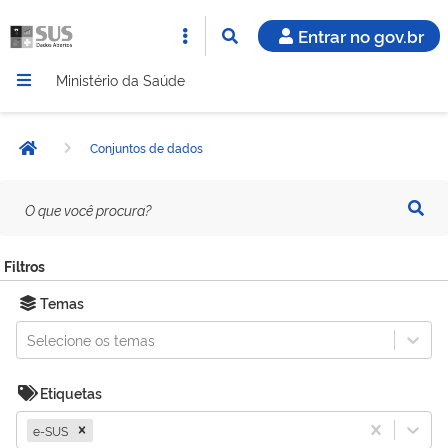
Entrar no gov.br
Ministério da Saúde
Conjuntos de dados
Página inicial
O
que
você
procura?
Filtros
Temas
Selecione os temas
Etiquetas
e-SUS